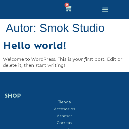
0
Educación Canina
Quienes Somos
Autor:
Smok Studio
Hello world!
Welcome to WordPress. This is your first post. Edit or
delete it, then start writing!
SHOP
Tienda
Accesorios
Arneses
Correas