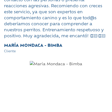
reacciones agresivas. Recomiendo con creces
M
este servicio, ya que son expertos en
c
comportamiento canino y es lo que tod@s
e
deberíamos conocer para comprender a
h
nuestros perritos. Entrenamiento respetuoso y
c
positivo. Muy agradecida, me encantó! 👏🏻👏🏻
f
y
MARÍA MONDACA - BIMBA
c
Cliente
p
y
s
d
s
C
Cl