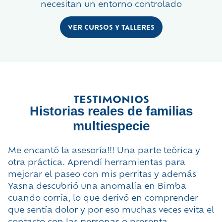
necesitan un entorno controlado
VER CURSOS Y TALLERES
TESTIMONIOS
Historias reales de familias
multiespecie
Me encantó la asesoría!!! Una parte teórica y
C
otra práctica. Aprendí herramientas para
e
mejorar el paseo con mis perritas y además
d
Yasna descubrió una anomalía en Bimba
a
cuando corría, lo que derivó en comprender
f
que sentía dolor y por eso muchas veces evita el
i
contacto con las personas o presenta
n