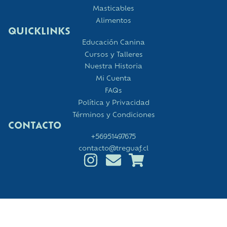
Masticables
Alimentos
QUICKLINKS
Educación Canina
Cursos y Talleres
Nuestra Historia
Mi Cuenta
FAQs
Política y Privacidad
Términos y Condiciones
CONTACTO
+56951497675
contacto@treguaf.cl
© 2026 Treguaf. Todos los derechos reservados.
Sitio por
Smok Studio
.