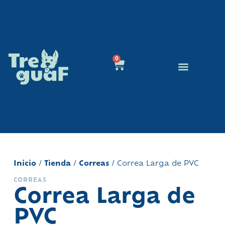
0
Educación Canina
Quienes Somos
Inicio
/
Tienda
/
Correas
/ Correa Larga de PVC
CORREAS
Correa Larga de
PVC