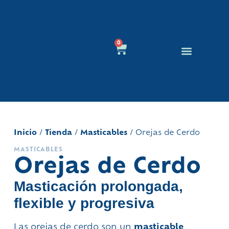
0
Educación Canina
Quienes Somos
Inicio
/
Tienda
/
Masticables
/ Orejas de Cerdo
MASTICABLES
Orejas de Cerdo
Masticación prolongada,
flexible y progresiva
Las orejas de cerdo son un
masticable