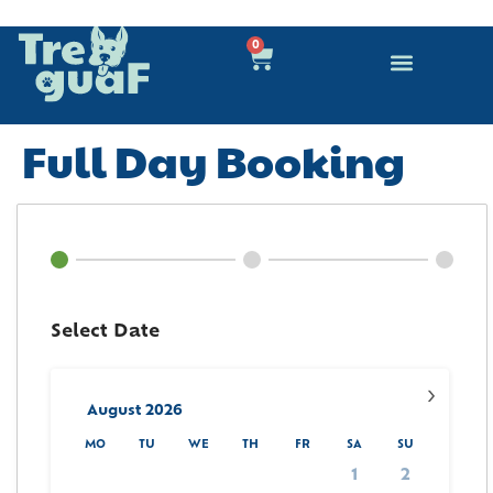
0
Educación Canina
Quienes Somos
Full Day Booking
Select Date
›
August
2026
MO
TU
WE
TH
FR
SA
SU
1
2