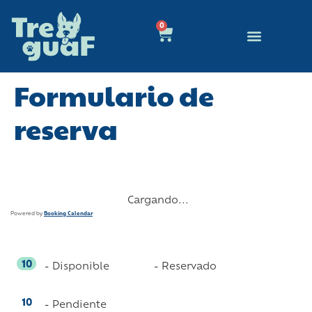
0
Educación Canina
Quienes Somos
Formulario de
reserva
Cargando...
Powered by
Booking Calendar
10
10
-
Disponible
-
Reservado
10
-
Pendiente